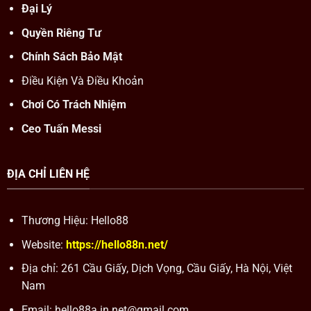
Đại Lý
Quyền Riêng Tư
Chính Sách Bảo Mật
Điều Kiện Và Điều Khoản
Chơi Có Trách Nhiệm
Ceo Tuấn Messi
ĐỊA CHỈ LIÊN HỆ
Thương Hiệu: Hello88
Website:
https://hello88n.net/
Địa chỉ: 261 Cầu Giấy, Dịch Vọng, Cầu Giấy, Hà Nội, Việt
Nam
Email:
hello88a.in.net@gmail.com