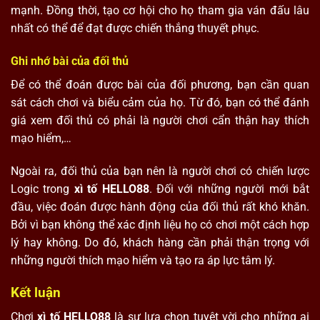
mạnh. Đồng thời, tạo cơ hội cho họ tham gia ván đấu lâu
nhất có thể để đạt được chiến thắng thuyết phục.
Ghi nhớ bài của đối thủ
Để có thể đoán được bài của đối phương, bạn cần quan
sát cách chơi và biểu cảm của họ. Từ đó, bạn có thể đánh
giá xem đối thủ có phải là người chơi cẩn thận hay thích
mạo hiểm,…
Ngoài ra, đối thủ của bạn nên là người chơi có chiến lược
Logic trong
xì tố HELLO88
. Đối với những người mới bắt
đầu, việc đoán được hành động của đối thủ rất khó khăn.
Bởi vì bạn không thể xác định liệu họ có chơi một cách hợp
lý hay không. Do đó, khách hàng cần phải thận trọng với
những người thích mạo hiểm và tạo ra áp lực tâm lý.
Kết luận
Chơi
xì tố HELLO88
là sự lựa chọn tuyệt vời cho những ai