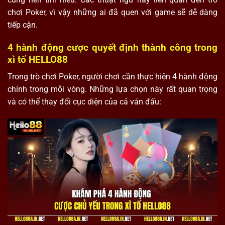
chơi Poker, vì vậy những ai đã quen với game sẽ dễ dàng
tiếp cận.
4 hành động cược quyết định thành công trong
xì tố HELLO88
Trong trò chơi Poker, người chơi cần thực hiện 4 hành động
chính trong mỗi vòng. Những lựa chọn này rất quan trọng
và có thể thay đổi cục diện của cả ván đấu: