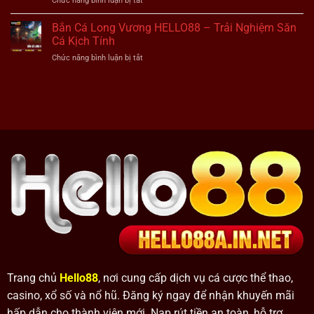
Chức năng bình luận bị tắt
ở
Không
Cho
Bắn
Gian
Người
Cá
Bắn Cá Long Vương HELLO88 – Trải Nghiệm Săn
Trực
Mới
Thần
Tiếp
Cá Kịch Tính
Bắt
Tài
Chuẩn
Đầu
Chức năng bình luận bị tắt
ở
HELLO88
Dành
Bắn
–
Cho
Cá
Trải
Hội
Long
Nghiệm
Viên
Vương
Săn
HELLO88
Bắt
–
Hấp
Trải
Dẫn
Nghiệm
2025
Săn
Cá
Kịch
Tính
Trang chủ
Hello88
, nơi cung cấp dịch vụ cá cược thể thao,
casino, xổ số và nổ hũ. Đăng ký ngay để nhận khuyến mãi
hấp dẫn cho thành viên mới. Nạp rút tiền an toàn, hỗ trợ