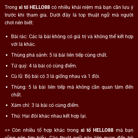
Trong
xì tố HELLO88
có nhiều khái niệm mà bạn cần lưu ý
trước khi tham gia. Dưới đây là top thuật ngữ mà người
chơi nên biết:
Bài rác: Các lá bài không có giá trị và không thể kết hợp
với lá khác.
Thùng phá sảnh: 5 lá bài liên tiếp cùng chất.
Tứ quý: 4 lá bài có cùng điểm.
Cù lũ: Bộ bài có 3 lá giống nhau và 1 đôi.
Thùng: 5 lá bài liên tiếp mà không cần quan tâm đến
chất.
Xám chỉ: 3 lá bài có cùng điểm.
Thú: Hai đôi khác nhau kết hợp lại.
=> Còn nhiều tổ hợp khác trong
xì tố HELLO88
mà bạn
cũng nên tìm hiểu. Các thuật ngữ này liên quan đến trò