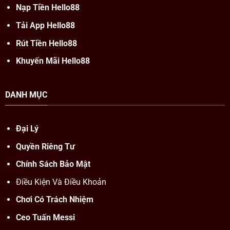
Nạp Tiền Hello88
Tải App Hello88
Rút Tiền Hello88
Khuyến Mãi Hello88
DANH MỤC
Đại Lý
Quyền Riêng Tư
Chính Sách Bảo Mật
Điều Kiện Và Điều Khoản
Chơi Có Trách Nhiệm
Ceo Tuấn Messi