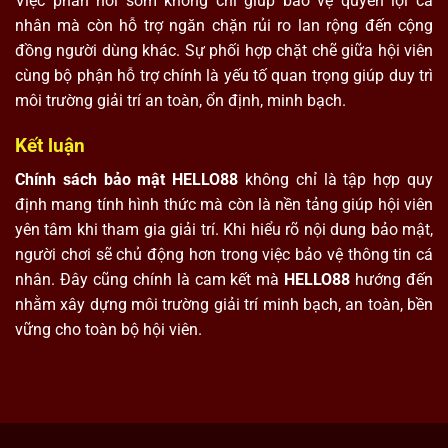
Việc phản hồi sớm không chỉ giúp bảo vệ quyền lợi cá
nhân mà còn hỗ trợ ngăn chặn rủi ro lan rộng đến cộng
đồng người dùng khác. Sự phối hợp chặt chẽ giữa hội viên
cùng bộ phận hỗ trợ chính là yếu tố quan trọng giúp duy trì
môi trường giải trí an toàn, ổn định, minh bạch.
Kết luận
Chính sách bảo mật HELLO88
không chỉ là tập hợp quy
định mang tính hình thức mà còn là nền tảng giúp hội viên
yên tâm khi tham gia giải trí. Khi hiểu rõ nội dung bảo mật,
người chơi sẽ chủ động hơn trong việc bảo vệ thông tin cá
nhân. Đây cũng chính là cam kết mà
HELLO88
hướng đến
nhằm xây dựng môi trường giải trí minh bạch, an toàn, bền
vững cho toàn bộ hội viên.