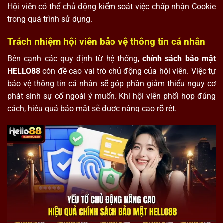
Hội viên có thể chủ động kiểm soát việc chấp nhận Cookie
trong quá trình sử dụng.
Trách nhiệm hội viên bảo vệ thông tin cá nhân
Bên cạnh các quy định từ hệ thống,
chính sách bảo mật
HELLO88
còn đề cao vai trò chủ động của hội viên. Việc tự
bảo vệ thông tin cá nhân sẽ góp phần giảm thiểu nguy cơ
phát sinh sự cố ngoài ý muốn. Khi hội viên phối hợp đúng
cách, hiệu quả bảo mật sẽ được nâng cao rõ rệt.