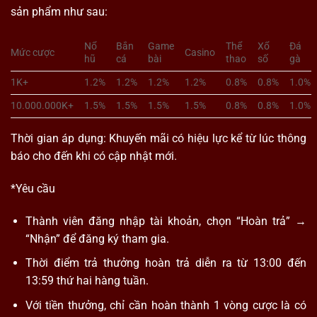
sản phẩm như sau:
Nổ
Bắn
Game
Thể
Xổ
Đá
Mức cược
Casino
hũ
cá
bài
thao
số
gà
1K+
1.2%
1.2%
1.2%
1.2%
0.8%
0.8%
1.0%
10.000.000K+
1.5%
1.5%
1.5%
1.5%
0.8%
0.8%
1.0%
Thời gian áp dụng: Khuyến mãi có hiệu lực kể từ lúc thông
báo cho đến khi có cập nhật mới.
*Yêu cầu
Thành viên đăng nhập tài khoản, chọn “Hoàn trả” →
“Nhận” để đăng ký tham gia.
Thời điểm trả thưởng hoàn trả diễn ra từ 13:00 đến
13:59 thứ hai hàng tuần.
Với tiền thưởng, chỉ cần hoàn thành 1 vòng cược là có