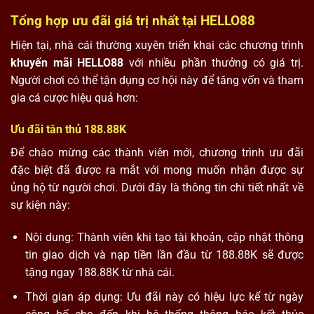
Tổng hợp ưu đãi giá trị nhất tại HELLO88
Hiện tại, nhà cái thường xuyên triển khai các chương trình
khuyến mãi HELLO88
với nhiều phần thưởng có giá trị.
Người chơi có thể tận dụng cơ hội này để tăng vốn và tham
gia cá cược hiệu quả hơn:
Ưu đãi tân thủ 188.88K
Để chào mừng các thành viên mới, chương trình ưu đãi
đặc biệt đã được ra mắt với mong muốn nhận được sự
ủng hộ từ người chơi. Dưới đây là thông tin chi tiết nhất về
sự kiện này:
Nội dung: Thành viên khi tạo tài khoản, cập nhật thông
tin giao dịch và nạp tiền lần đầu từ 188.88K sẽ được
tặng ngay 188.88K từ nhà cái.
Thời gian áp dụng: Ưu đãi này có hiệu lực kể từ ngày