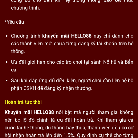
công bố cho đến khi hệ thống thông báo kết thúc
chương trình.
*Yêu cầu
Chương trình
khuyến mãi HELLO88
này chỉ dành cho
các thành viên mới chưa từng đăng ký tài khoản trên hệ
thống.
Ưu đãi giới hạn cho các trò chơi tại sảnh Nổ hũ và Bắn
cá.
Sau khi đáp ứng đủ điều kiện, người chơi cần liên hệ bộ
phận CSKH để đăng ký nhận thưởng.
Hoàn trả tức thời
Khuyến mãi HELLO88
nổi bật mà người tham gia không
nên bỏ lỡ đó chính là ưu đãi hoàn trả. Khi tham gia cá
cược tại hệ thống, dù thắng hay thua, thành viên đều có cơ
hội nhận hoàn trả lên đến 1.5%. Quy định cụ thể cho từng