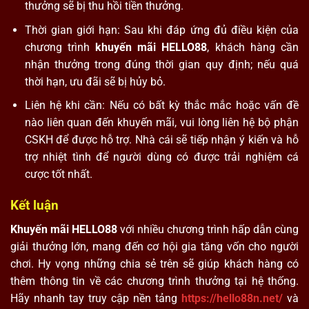
thưởng sẽ bị thu hồi tiền thưởng.
Thời gian giới hạn: Sau khi đáp ứng đủ điều kiện của
chương trình
khuyến mãi HELLO88
, khách hàng cần
nhận thưởng trong đúng thời gian quy định; nếu quá
thời hạn, ưu đãi sẽ bị hủy bỏ.
Liên hệ khi cần: Nếu có bất kỳ thắc mắc hoặc vấn đề
nào liên quan đến khuyến mãi, vui lòng liên hệ bộ phận
CSKH để được hỗ trợ. Nhà cái sẽ tiếp nhận ý kiến và hỗ
trợ nhiệt tình để người dùng có được trải nghiệm cá
cược tốt nhất.
Kết luận
Khuyến mãi HELLO88
với nhiều chương trình hấp dẫn cùng
giải thưởng lớn, mang đến cơ hội gia tăng vốn cho người
chơi. Hy vọng những chia sẻ trên sẽ giúp khách hàng có
thêm thông tin về các chương trình thưởng tại hệ thống.
Hãy nhanh tay truy cập nền tảng
https://hello88n.net/
và