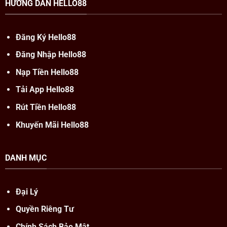
HƯỚNG DẪN HELLO88
Đăng Ký Hello88
Đăng Nhập Hello88
Nạp Tiền Hello88
Tải App Hello88
Rút Tiền Hello88
Khuyến Mãi Hello88
DANH MỤC
Đại Lý
Quyền Riêng Tư
Chính Sách Bảo Mật