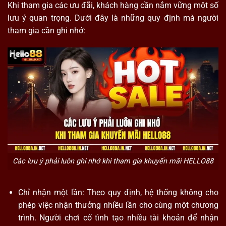
Khi tham gia các ưu đãi, khách hàng cần nắm vững một số
lưu ý quan trọng. Dưới đây là những quy định mà người
tham gia cần ghi nhớ:
Các lưu ý phải luôn ghi nhớ khi tham gia khuyến mãi HELLO88
Chỉ nhận một lần: Theo quy định, hệ thống không cho
phép việc nhận thưởng nhiều lần cho cùng một chương
trình. Người chơi cố tình tạo nhiều tài khoản để nhận