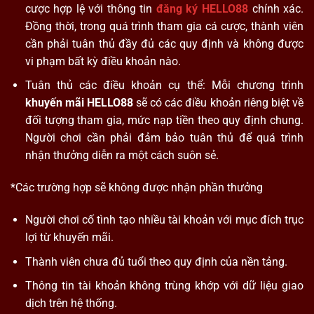
cược hợp lệ với thông tin
đăng ký HELLO88
chính xác.
Đồng thời, trong quá trình tham gia cá cược, thành viên
cần phải tuân thủ đầy đủ các quy định và không được
vi phạm bất kỳ điều khoản nào.
Tuân thủ các điều khoản cụ thể: Mỗi chương trình
khuyến mãi HELLO88
sẽ có các điều khoản riêng biệt về
đối tượng tham gia, mức nạp tiền theo quy định chung.
Người chơi cần phải đảm bảo tuân thủ để quá trình
nhận thưởng diễn ra một cách suôn sẻ.
*Các trường hợp sẽ không được nhận phần thưởng
Người chơi cố tình tạo nhiều tài khoản với mục đích trục
lợi từ khuyến mãi.
Thành viên chưa đủ tuổi theo quy định của nền tảng.
Thông tin tài khoản không trùng khớp với dữ liệu giao
dịch trên hệ thống.