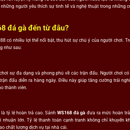
những người yêu thích sự tinh tế và nghệ thuật trong những 
68 đá gà đến từ đâu?
 có nhiều lợi thế nổi bật, thu hút sự chú ý của người chơi. T
g như sau:
hơi sự đa dạng và phong phú về các trận đấu. Người chơi có
rận đấu diễn ra hàng ngày. Điều này giúp tăng cường trải ng
ho thành viên.
 là tỷ lệ hoàn trả cao. Sảnh
WS168 đá gà
đưa ra mức hoàn trả
ợi nhuận lớn. Tỷ lệ thanh toán cạnh tranh không chỉ khuyến k
 chất lượng dịch vụ tại nhà cái.