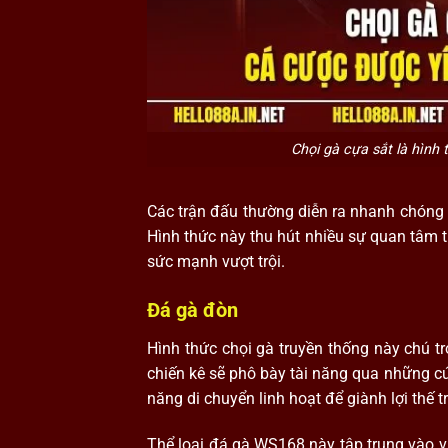
Chọi gà cựa sắt là hình
Các trận đấu thường diễn ra nhanh chóng 
Hình thức này thu hút nhiều sự quan tâm t
sức mạnh vượt trội.
Đá gà đòn
Hình thức chọi gà truyền thống này chú t
chiến kê sẽ phô bày tài năng qua những 
năng di chuyển linh hoạt để giành lợi thế t
Thể loại đá gà WS168 này tập trung vào vi