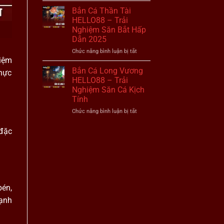
Chơi
Đá
Dễ
Bắn Cá Thần Tài
Gà
Hiểu
HELLO88 – Trải
–
Cho
Nghiệm Săn Bắt Hấp
Không
Người
Dẫn 2025
Gian
Mới
Trực
Chức năng bình luận bị tắt
Bắt
ở
hiệm
Tiếp
Đầu
Bắn
Chuẩn
Cá
Bắn Cá Long Vương
thực
Dành
Thần
HELLO88 – Trải
Cho
Tài
Nghiệm Săn Cá Kịch
Hội
HELLO88
Tính
Viên
–
Trải
Chức năng bình luận bị tắt
ở
Nghiệm
Bắn
Săn
Cá
 đặc
Bắt
Long
Hấp
Vương
Dẫn
HELLO88
2025
–
Trải
Nghiệm
bén,
Săn
Cá
mạnh
Kịch
Tính