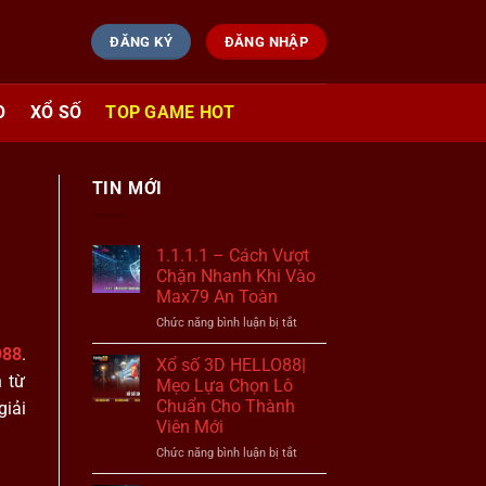
ĐĂNG KÝ
ĐĂNG NHẬP
O
XỔ SỐ
TOP GAME HOT
TIN MỚI
1.1.1.1 – Cách Vượt
Chặn Nhanh Khi Vào
Max79 An Toàn
Chức năng bình luận bị tắt
ở
1.1.1.1
O88
.
–
Xổ số 3D HELLO88|
Cách
n từ
Mẹo Lựa Chọn Lô
Vượt
Chuẩn Cho Thành
giải
Chặn
Viên Mới
Nhanh
Khi
Chức năng bình luận bị tắt
ở
Vào
Xổ