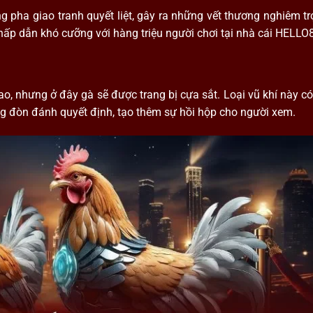
g pha giao tranh quyết liệt, gây ra những vết thương nghiêm t
c hấp dẫn khó cưỡng với hàng triệu người chơi tại nhà cái HELLO
o, nhưng ở đây gà sẽ được trang bị cựa sắt. Loại vũ khí này c
ng đòn đánh quyết định, tạo thêm sự hồi hộp cho người xem.