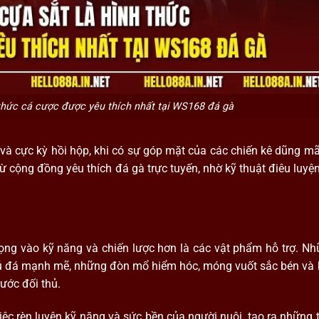
 thức cá cược được yêu thích nhất tại WS168 đá gà
và cực kỳ hồi hộp, khi có sự góp mặt của các chiến kê dũng m
ừ cộng đồng yêu thích đá gà trực tuyến, nhờ kỹ thuật điêu luyệ
rọng vào kỹ năng và chiến lược hơn là các vật phẩm hỗ trợ. N
cú đá mạnh mẽ, những đòn mổ hiểm hóc, móng vuốt sắc bén và
rước đối thủ.
ệc rèn luyện kỹ năng và sức bền của người nuôi, tạo ra những 