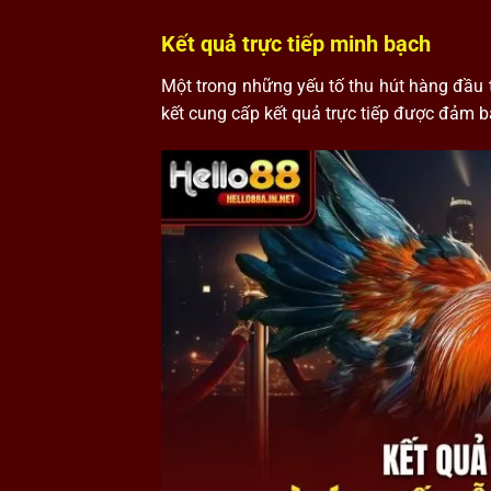
Kết quả trực tiếp minh bạch
Một trong những yếu tố thu hút hàng đầu 
kết cung cấp kết quả trực tiếp được đảm 