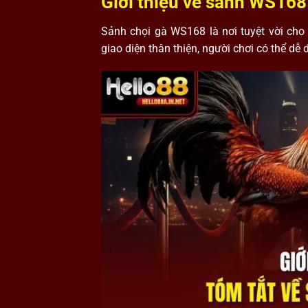
Giới thiệu về sảnh WS168
Sảnh chọi gà WS168 là nơi tuyệt vời cho 
giao diện thân thiện, người chơi có thể dễ