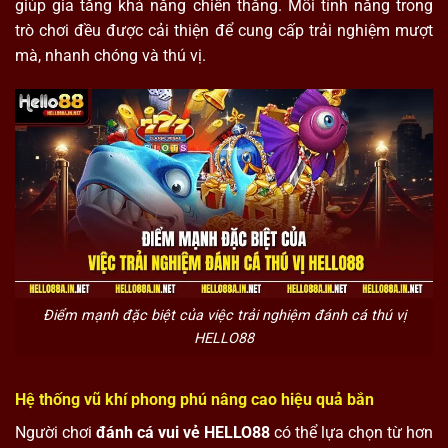
giúp gia tăng khả năng chiến thắng. Mỗi tính năng trong
trò chơi đều được cải thiện để cung cấp trải nghiệm mượt
mà, nhanh chóng và thú vị.
Điểm mạnh đặc biệt của việc trải nghiệm đánh cá thú vị
HELLO88
Hệ thống vũ khí phong phú nâng cao hiệu quả bắn
Người chơi
đánh cá vui vẻ HELLO88
có thể lựa chọn từ hơn