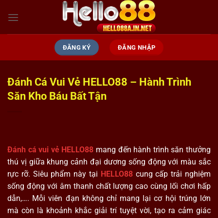
Bỏ
qua
nội
dung
ĐĂNG KÝ
ĐĂNG NHẬP
Đánh Cá Vui Vẻ HELLO88 – Hành Trình
Săn Kho Báu Bất Tận
Đánh cá vui vẻ HELLO88
mang đến hành trình săn thưởng
thú vị giữa khung cảnh đại dương sống động với màu sắc
rực rỡ. Siêu phẩm này tại
HELLO88
cung cấp trải nghiệm
sống động với âm thanh chất lượng cao cùng lối chơi hấp
dẫn,…. Mỗi viên đạn không chỉ mang lại cơ hội trúng lớn
mà còn là khoảnh khắc giải trí tuyệt vời, tạo ra cảm giác