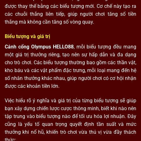
được thay thế bằng các biểu tượng mới. Cơ chế này tạo ra
các chuỗi thắng liên tiếp, giúp người chơi tăng số tiền
thắng mà không cần tăng số vòng quay.
Biểu tượng và giá trị
Cánh cổng Olympus HELLO88
, mỗi biểu tượng đều mang
một giá trị thưởng riêng, tạo nên sự hấp dẫn và đa dạng
cho trò chơi. Các biểu tượng thường bao gồm các thần vật,
kho báu và các vật phẩm đặc trưng, mỗi loại mang đến hệ
số nhân thưởng khác nhau, giúp người chơi có cơ hội nhận
được các khoản tiền lớn.
Việc hiểu rõ ý nghĩa và giá trị của từng biểu tượng sẽ giúp
bạn xây dựng chiến lược cược thông minh, biết khi nào nên
tập trung vào biểu tượng nào để tối ưu hóa lợi nhuận. Đây
cũng là yếu tố quan trọng quyết định tần suất và mức
thưởng khi nổ hũ, khiến trò chơi vừa thú vị vừa đầy thách
thức: