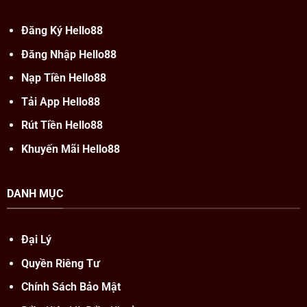
Đăng Ký Hello88
Đăng Nhập Hello88
Nạp Tiền Hello88
Tải App Hello88
Rút Tiền Hello88
Khuyến Mãi Hello88
DANH MỤC
Đại Lý
Quyền Riêng Tư
Chính Sách Bảo Mật