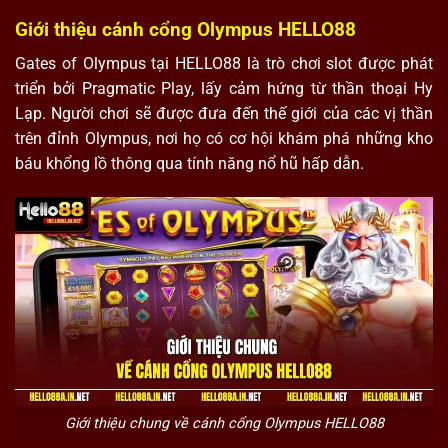
Giới thiệu cánh cổng Olympus HELLO88
Gates of Olympus tại HELLO88 là trò chơi slot được phát
triển bởi Pragmatic Play, lấy cảm hứng từ thần thoại Hy
Lạp. Người chơi sẽ được đưa đến thế giới của các vị thần
trên đỉnh Olympus, nơi họ có cơ hội khám phá những kho
báu khổng lồ thông qua tính năng nổ hũ hấp dẫn.
Giới thiệu chung về cánh cổng Olympus HELLO88