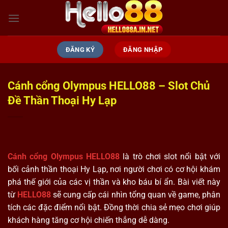
Bỏ
qua
nội
dung
ĐĂNG KÝ
ĐĂNG NHẬP
Cánh cổng Olympus HELLO88 – Slot Chủ
Đề Thần Thoại Hy Lạp
Cánh cổng Olympus HELLO88
là trò chơi slot nổi bật với
bối cảnh thần thoại Hy Lạp, nơi người chơi có cơ hội khám
phá thế giới của các vị thần và kho báu bí ẩn. Bài viết này
từ
HELLO88
sẽ cung cấp cái nhìn tổng quan về game, phân
tích các đặc điểm nổi bật. Đồng thời chia sẻ mẹo chơi giúp
khách hàng tăng cơ hội chiến thắng dễ dàng.