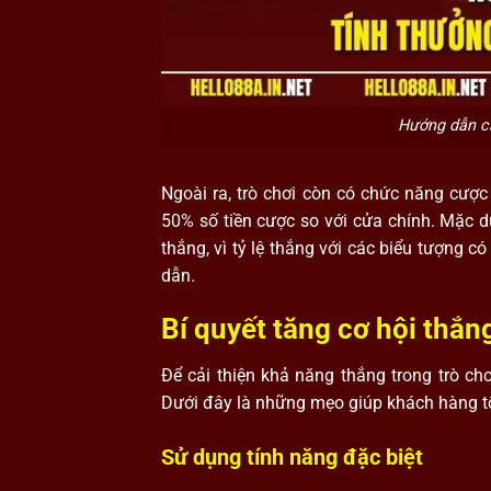
Hướng dẫn cá
Ngoài ra, trò chơi còn có chức năng cược
50% số tiền cược so với cửa chính. Mặc d
thắng, vì tỷ lệ thắng với các biểu tượng 
dẫn.
Bí quyết tăng cơ hội thắ
Để cải thiện khả năng thắng trong trò ch
Dưới đây là những mẹo giúp khách hàng tố
Sử dụng tính năng đặc biệt