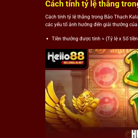
Cách tính tỷ lệ thắng tro
Cách tính tỷ lệ thắng trong Bảo Thạch Kala
các yếu tố ảnh hưởng đến giải thưởng của 
Tiền thưởng được tính = (Tỷ lệ x Số tiền