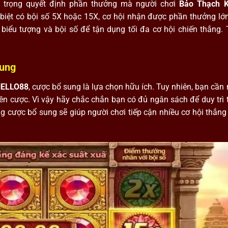
n trọng quyết định phần thưởng mà người chơi
Bảo Thạch K
biệt có bội số 5X hoặc 15X, cơ hội nhận được phần thưởng lớ
t biểu tượng và bội số để tận dụng tối đa cơ hội chiến thắng.
sung
HELLO88
, cược bổ sung là lựa chọn hữu ích. Tuy nhiên, bạn cần
ền cược. Vì vậy hãy chắc chắn bạn có đủ ngân sách để duy trì 
ng cược bổ sung sẽ giúp người chơi tiếp cận nhiều cơ hội thắng