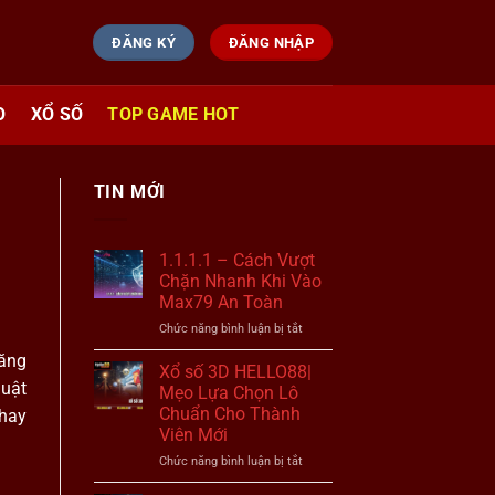
ĐĂNG KÝ
ĐĂNG NHẬP
O
XỔ SỐ
TOP GAME HOT
TIN MỚI
1.1.1.1 – Cách Vượt
Chặn Nhanh Khi Vào
Max79 An Toàn
Chức năng bình luận bị tắt
ở
1.1.1.1
tăng
–
Xổ số 3D HELLO88|
Cách
huật
Mẹo Lựa Chọn Lô
Vượt
Chuẩn Cho Thành
hay
Chặn
Viên Mới
Nhanh
Khi
Chức năng bình luận bị tắt
ở
Vào
Xổ