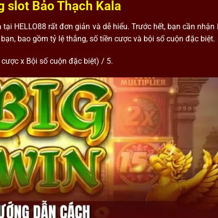
ng slot Bảo Thạch Kala
 tại HELLO88 rất đơn giản và dễ hiểu. Trước hết, bạn cần nhận 
bạn, bao gồm tỷ lệ thắng, số tiền cược và bội số cuộn đặc biệt.
 cược x Bội số cuộn đặc biệt) / 5.