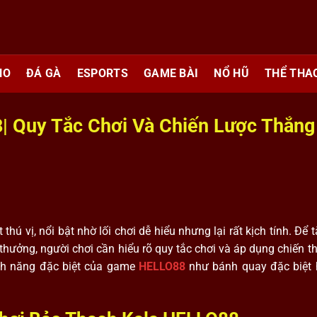
NO
ĐÁ GÀ
ESPORTS
GAME BÀI
NỔ HŨ
THỂ THA
| Quy Tắc Chơi Và Chiến Lược Thắng
 thú vị, nổi bật nhờ lối chơi dễ hiểu nhưng lại rất kịch tính. Để 
thưởng, người chơi cần hiểu rõ quy tắc chơi và áp dụng chiến t
ính năng đặc biệt của game
HELLO88
như bánh quay đặc biệt 