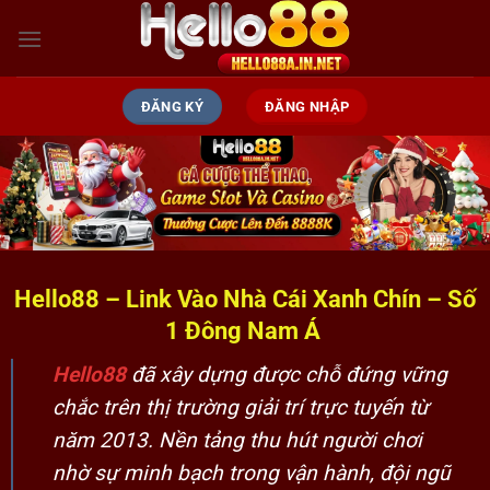
Bỏ
qua
nội
dung
ĐĂNG KÝ
ĐĂNG NHẬP
Hello88 – Link Vào Nhà Cái Xanh Chín – Số
1 Đông Nam Á
Hello88
đã xây dựng được chỗ đứng vững
chắc trên thị trường giải trí trực tuyến từ
năm 2013. Nền tảng thu hút người chơi
nhờ sự minh bạch trong vận hành, đội ngũ