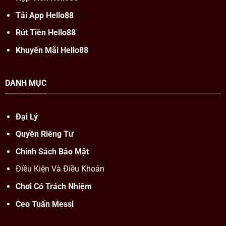
Tải App Hello88
Rút Tiền Hello88
Khuyến Mãi Hello88
Ưu điểm của nhà cái
DANH MỤC
Tiêu chí
Hello88
Các cổng game khác
Đại Lý
Khoảng 1 – 2 giây, hoạt
3 – 5 giây, đôi khi xảy ra
Tốc độ
Quyền Riêng Tư
động ổn định vào giờ
tình trạng giật hoặc tải
tải game
cao điểm
chậm
Chính Sách Bảo Mật
Khoảng 200 – 300
Số lượng
Hơn 450 tựa game
Điều Kiện Và Điều Khoản
game, danh mục còn
trò chơi
thuộc nhiều thể loại
hạn chế
Chơi Có Trách Nhiệm
Tỷ lệ trả
Duy trì ở mức cạnh
Có sự chênh lệch tùy
Ceo Tuấn Messi
thưởng
tranh và ổn định
từng nền tảng
Thời gian
Xử lý nhanh, hỗ trợ liên
Thời gian giao dịch