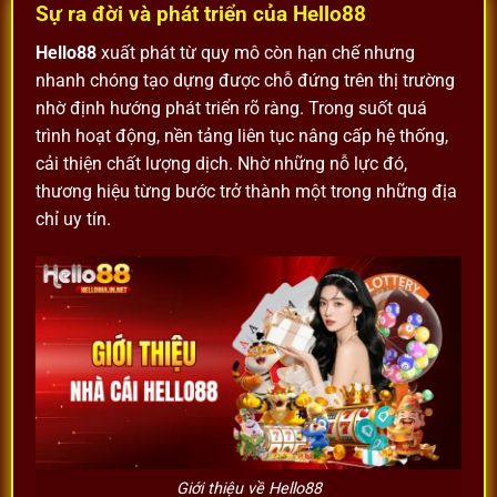
Sự ra đời và phát triển của Hello88
Hello88
xuất phát từ quy mô còn hạn chế nhưng
nhanh chóng tạo dựng được chỗ đứng trên thị trường
nhờ định hướng phát triển rõ ràng. Trong suốt quá
trình hoạt động, nền tảng liên tục nâng cấp hệ thống,
cải thiện chất lượng dịch. Nhờ những nỗ lực đó,
thương hiệu từng bước trở thành một trong những địa
chỉ uy tín.
Giới thiệu về Hello88