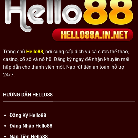
nhằm mở rộng kho sản phẩm chất lượng.
Triển khai hệ thống bảo mật đa lớp, tăng cường an
toàn cho thông tin giao dịch của hội viên.
Cán mốc 1 triệu tài khoản đăng ký chỉ sau vài năm
phát triển tại thị trường châu Á.
Trang chủ
Hello88
, nơi cung cấp dịch vụ cá cược thể thao,
So sánh Hello88 với các đối thủ cùng ngành
casino, xổ số và nổ hũ. Đăng ký ngay để nhận khuyến mãi
Ở thị trường giải trí trực tuyến đầy cạnh tranh,
Hello88
hấp dẫn cho thành viên mới. Nạp rút tiền an toàn, hỗ trợ
lựa chọn hướng phát triển chú trọng vào chất lượng
24/7.
dịch vụ và trải nghiệm người dùng. Thay vì mở rộng
số lượng một cách ồ ạt, nền tảng tập trung nâng cấp
HƯỚNG DẪN HELLO88
sản phẩm và tối ưu hệ thống vận hành. Bảng dưới
đây sẽ giúp bạn hình dung rõ hơn những điểm nổi bật
đã góp phần tạo nên vị thế của thương hiệu.
Đăng Ký Hello88
Đăng Nhập Hello88
Nạp Tiền Hello88