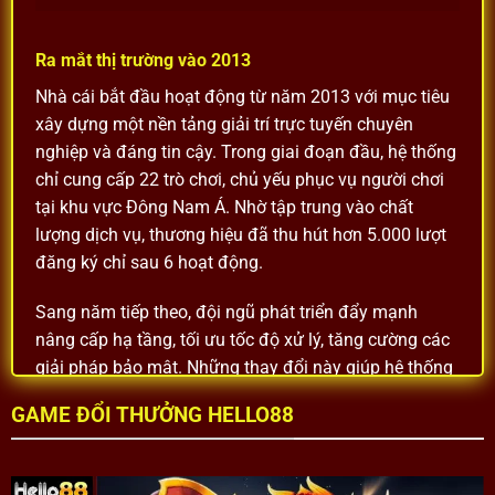
Ra mắt thị trường vào 2013
Nhà cái bắt đầu hoạt động từ năm 2013 với mục tiêu
xây dựng một nền tảng giải trí trực tuyến chuyên
nghiệp và đáng tin cậy. Trong giai đoạn đầu, hệ thống
chỉ cung cấp 22 trò chơi, chủ yếu phục vụ người chơi
tại khu vực Đông Nam Á. Nhờ tập trung vào chất
lượng dịch vụ, thương hiệu đã thu hút hơn 5.000 lượt
đăng ký chỉ sau 6 hoạt động.
Sang năm tiếp theo, đội ngũ phát triển đẩy mạnh
nâng cấp hạ tầng, tối ưu tốc độ xử lý, tăng cường các
giải pháp bảo mật. Những thay đổi này giúp hệ thống
duy trì khả năng vận hành ổn định, kể cả trong thời
GAME ĐỔI THƯỞNG HELLO88
điểm có lượng truy cập cao. Nhờ đó, đến cuối năm
2014, số lượng hội viên tiếp tục tăng trưởng – duy trì
đà phát triển tích cực.