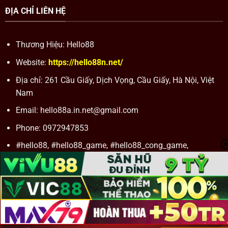
nạp – rút
tục
thường lâu hơn
ĐỊA CHỈ LIÊN HỆ
Bảo mật
Áp dụng nhiều lớp bảo
Mức độ bảo mật khác
tài khoản
vệ và xác thực
nhau tùy hệ thống
Thương Hiệu: Hello88
Khuyến
Thường xuyên triển
Số lượng ưu đãi không
mãi &
khai nhiều chương trình
Website:
https://hello88n.net/
đồng đều
hoàn trả
ưu đãi
Địa chỉ: 261 Cầu Giấy, Dịch Vọng, Cầu Giấy, Hà Nội, Việt
Hỗ trợ
Hỗ trợ đa kênh, phản
Kênh hỗ trợ và tốc độ
Nam
khách
hồi nhanh
phản hồi còn hạn chế
hàng
Email:
hello88a.in.net@gmail.com
Danh mục trò chơi nổi tiếng từ Hello88
Phone: 0972947853
Hello88
sở hữu hệ sinh thái giải trí trực tuyến đa dạng,
#hello88, #hello88_game, #hello88_cong_game,
phù hợp với nhu cầu của nhiều nhóm người chơi khác
#hello88_casino
nhau. Mỗi chuyên mục đều được đầu tư kỹ lưỡng và
hợp tác cùng các nhà phát hành game uy tín trên thị
trường. Dưới đây là những sảnh trò chơi nổi bật đang
thu hút đông đảo hội viên tham gia trên nền tảng.
Copyright 2026 ©
Bản Quyền Hello88